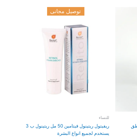
توصيل مجانى
للنساء
طق
ريفيتول ريتينول فيتامين 50 مل ريتينول ب 3
يستخدم لجميع انواع البشرة