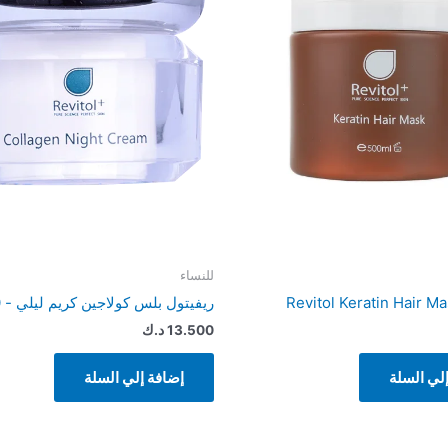
للنساء
Revitol Keratin Hair M
ريفيتول بلس كولاجين كريم ليلي - 40 غ
13.500
د.ك
لي السلة
إضافة إلي السلة