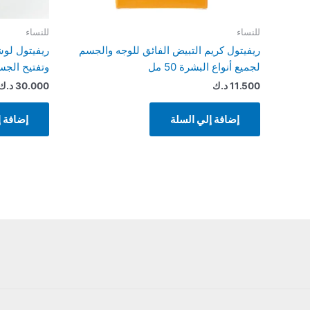
للنساء
للنساء
ريفيتول كريم التبيض الفائق للوجه والجسم
ريفيتول لوش
لجميع أنواع البشرة 50 مل
وتفتيح الجسم 500
11.500
د.ك
30.000
د.ك
إضافة إلي السلة
إضافة إ