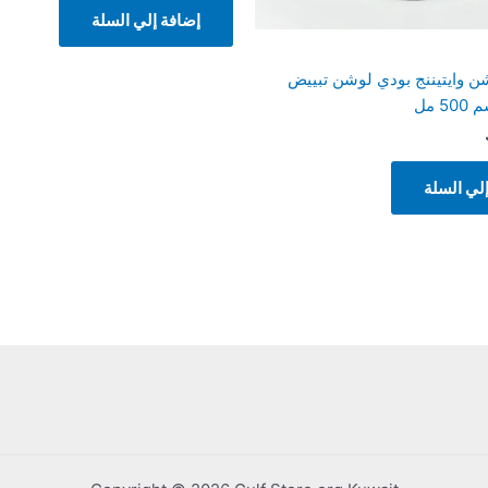
إضافة إلي السلة
ن وايتيننج بودي لوشن تبييض
 مل
لي السلة