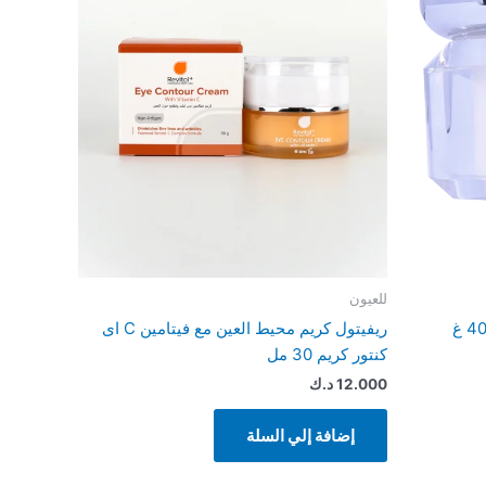
للعيون
ريفيتول كريم محيط العين مع فيتامين C اى
كنتور كريم 30 مل
12.000
د.ك
إضافة إلي السلة