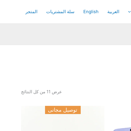
تم
الفرز
حسب
العربية
English
سلة المشتريات
المتجر
الشهرة
عرض ⁦11⁩ من كل النتائج
توصيل مجانى