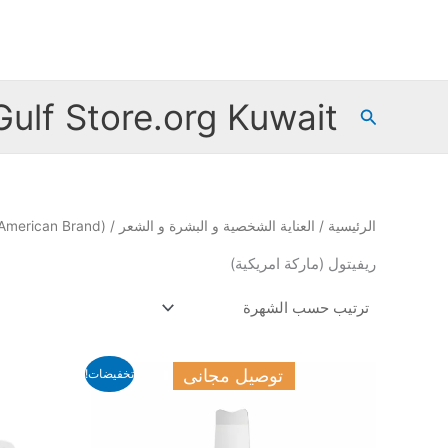
خطي
لى
لمحتوى
Gulf Store.org Kuwait
البحث
الرئيسية
/
العناية الشخصية و البشرة و الشعر
/ Revitol (American Brand)
ريفيتول (ماركة امريكية)
السعر
السعر
توصيل مجانى
تخفيضات!
الأصلي
الحالي
هو:
هو:
28.000 د.ك.
19.000 د.ك.