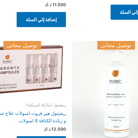
11.500
د.ك
لي السلة
إضافة إلي السلة
توصيل مجانى
توصيل مجانى
ريفيتول (ماركة امريكية)
ريفيتول هير قروث امبولات علاج ت
و زيادة الكثافة 8 امبولات
12.500
د.ك