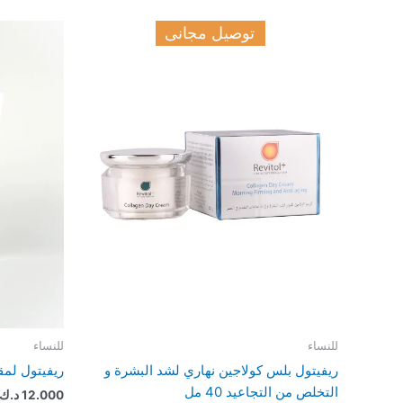
توصيل مجانى
للنساء
للنساء
ريفيتول بلس كولاجين نهاري لشد البشرة و
ريفيتول لمقا
التخلص من التجاعيد 40 مل
12.000
د.ك