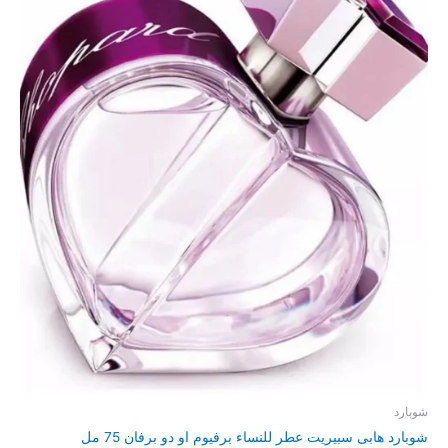
شوبارد
شوبارد هابى سبيريت عطر للنساء برفيوم او دو برفان 75 مل