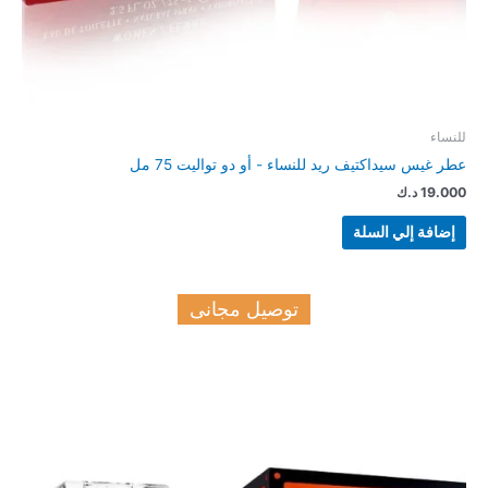
للنساء
عطر غيس سيداكتيف ريد للنساء - أو دو تواليت 75 مل
19.000
د.ك
إضافة إلي السلة
توصيل مجانى