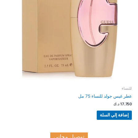
للنساء
عطر غيس جولد للنساء 75 مل
17.750
د.ك
إضافة إلي السلة
توصيل مجانى