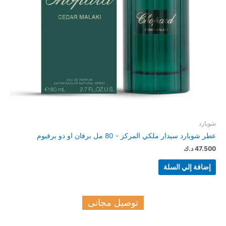
شوبارد
عطر شوبارد سيدار ملكي المركز - 80 مل برفان او دو برفيوم
47.500
د.ك
إضافة إلي السلة
توصيل مجانى