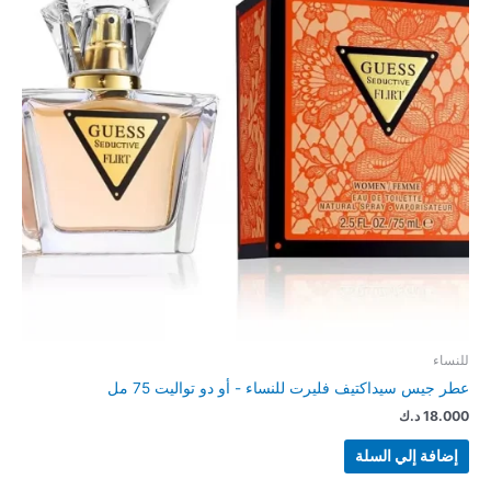
للنساء
عطر جيس سيداكتيف فليرت للنساء - أو دو تواليت 75 مل
18.000
د.ك
إضافة إلي السلة