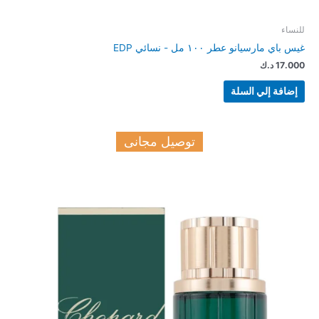
للنساء
غيس باي مارسيانو عطر ١٠٠ مل - نسائي EDP
17.000
د.ك
إضافة إلي السلة
توصيل مجانى