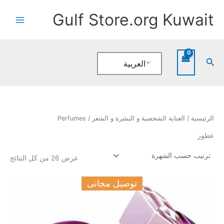
تم
خطي
الفر
Gulf Store.org Kuwait
حس
لى
الشه
لمحتوى
البحث
العربية
الرئيسية
/
العناية الشخصية و البشرة و الشعر
/ Perfumes
عطور
عرض ⁦26⁩ من كل النتائج
توصيل مجانى