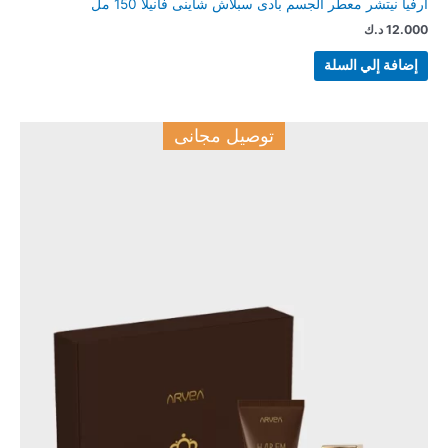
ارفيا نيتشر معطر الجسم بادى سبلاش شاينى فانيلا 150 مل
12.000
د.ك
إضافة إلي السلة
توصيل مجانى