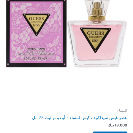
للنساء
عطر غيس سيداكتيف كيس للنساء - أو دو تواليت 75 مل
18.000
د.ك