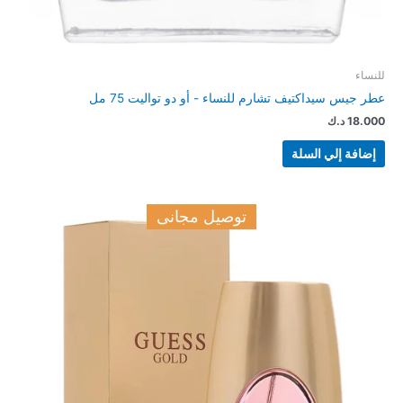
للنساء
عطر جيس سيداكتيف تشارم للنساء - أو دو تواليت 75 مل
18.000
د.ك
إضافة إلي السلة
توصيل مجانى